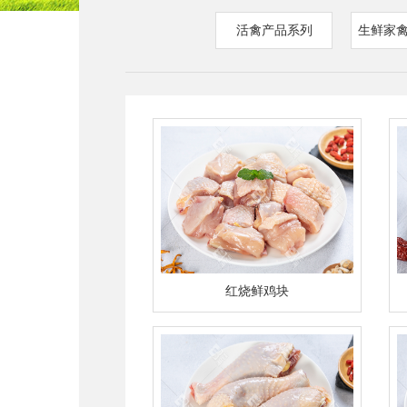
活禽产品系列
生鲜家
红烧鲜鸡块