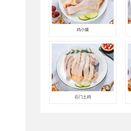
鸡小腿
石门土鸡