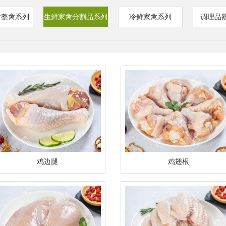
禽整禽系列
生鲜家禽分割品系列
冷鲜家禽系列
调理品
鸡边腿
鸡翅根