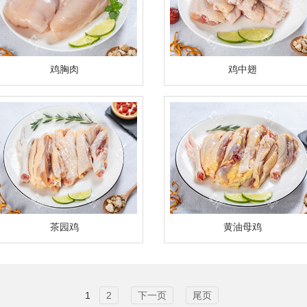
鸡胸肉
鸡中翅
茶园鸡
黄油母鸡
1
2
下一页
尾页