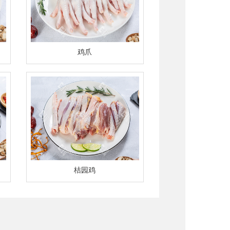
鸡爪
桔园鸡